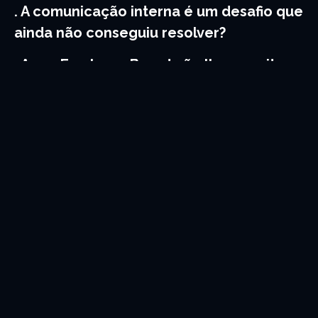
. A comunicação interna é um desafio que
ainda não conseguiu resolver?
. A sua Employer Brand não lhe permite
recrutar os melhores talentos ou reter os
que já tem?
Pergunte-nos como podemos ajudar
WHY US
UMA ABORDAGEM
PERSONALIZADA
Somos uma
agência boutique full-